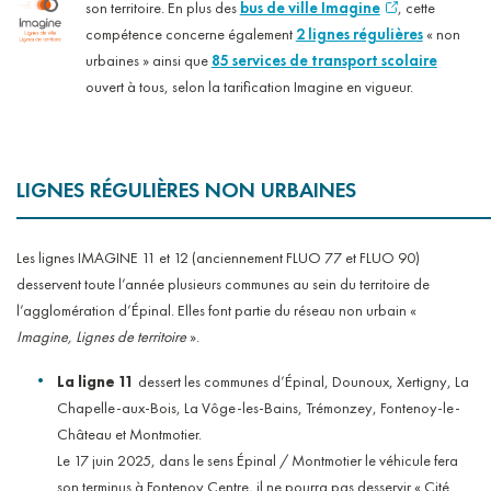
son territoire.
En plus des
bus de ville Imagine
, cette
compétence concerne également
2 lignes régulières
« non
urbaines » ainsi que
85 services de transport scolaire
ouvert à tous, selon la tarification Imagine en vigueur.
LIGNES RÉGULIÈRES NON URBAINES
Les lignes IMAGINE 11 et 12 (anciennement FLUO 77 et FLUO 90)
desservent toute l’année plusieurs communes au sein du territoire de
l’agglomération d’Épinal. Elles font partie du réseau non urbain «
Imagine, Lignes de territoire
».
La ligne 11
dessert les communes d’Épinal, Dounoux, Xertigny, La
Chapelle-aux-Bois, La Vôge-les-Bains, Trémonzey, Fontenoy-le-
Château et Montmotier.
Le 17 juin 2025, dans le sens Épinal / Montmotier le véhicule fera
son terminus à Fontenoy Centre, il ne pourra pas desservir « Cité