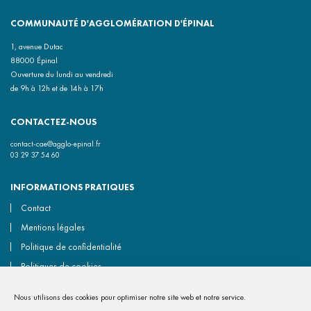
COMMUNAUTÉ D'AGGLOMÉRATION D'ÉPINAL
1, avenue Dutac
88000 Épinal
Ouverture du lundi au vendredi
de 9h à 12h et de 14h à 17h
CONTACTEZ-NOUS
contact-cae@agglo-epinal.fr
03 29 37 54 60
INFORMATIONS PRATIQUES
Contact
Mentions légales
Politique de confidentialité
Politiques de cookies
Accessibilité non conforme
Nous utilisons des cookies pour optimiser notre site web et notre service.
Gérer les cookies