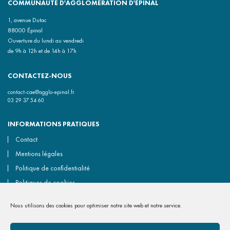
COMMUNAUTÉ D'AGGLOMÉRATION D'ÉPINAL
1, avenue Dutac
88000 Épinal
Ouverture du lundi au vendredi
de 9h à 12h et de 14h à 17h
CONTACTEZ-NOUS
contact-cae@agglo-epinal.fr
03 29 37 54 60
INFORMATIONS PRATIQUES
Contact
Mentions légales
Politique de confidentialité
Politiques de cookies
Accessibilité non conforme
Nous utilisons des cookies pour optimiser notre site web et notre service.
Gérer les cookies