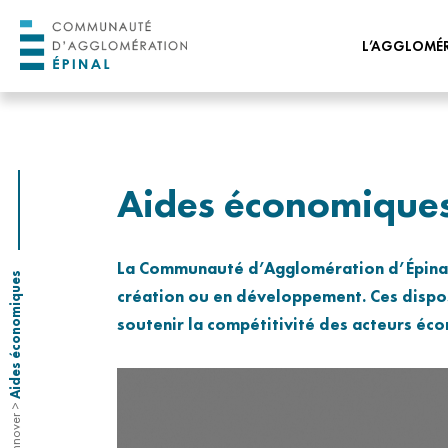
L’AGGLOMÉ
ORGANISATION 
ORGANISATION
ADMINISTRATIVE
Aides économique
PROJET DE TERRI
HORIZON 2030
La Communauté d’Agglomération d’Épinal p
TRANSITION ÉCO
Aides économiques
ÉNERGÉTIQUE
création ou en développement. Ces dispos
CONSEIL DE DÉV
soutenir la compétitivité des acteurs éc
CONSEIL DES JEUN
L’AGGLOMÉRATI
>
NOS OFFRES D’EM
STAGES