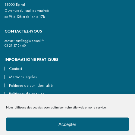
88000 Épinal
Ouverture du lundi au vendredi
de 9h à 12h et de 14h à 17h
CONTACTEZ-NOUS
contact-cae@agglo-epinal.fr
03 29 37 54 60
INFORMATIONS PRATIQUES
Contact
Mentions légales
Politique de confidentialité
Politiques de cookies
Accessibilité non conforme
Nous utilisons des cookies pour optimiser notre site web et notre service.
Gérer les cookies
Accepter
NOUS REJOINDRE