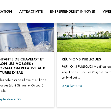
RATION
ATTRACTIVITÉ
ENTREPRENDRE ET INNOVER
VIVR
POLITIQUE
ATOUTS DU TERRITOIRE
TERRITOIRE INNOVANT
PASS COM
TOURISME
STRUCTURES
PETITE EN
D’ACCOMPAGNEMENT
CULTURE
HABITAT
TOIRE
AIDES ÉCONOMIQUES
ÉCONOMIE
URBANISM
ITANTS DE CHAVELOT ET
RÉUNIONS PUBLIQUES
APPELS À PROJETS
AON-LES-VOSGES :
LOGIQUE ET
RéUNIONS PUBLIQUES Modification
ÉQUIPEMENTS SPORTIFS ET DE
REQUALIF
ORMATION RELATIVE AUX
LOISIRS
ÉCONOMIES CIRCULAIRE,
DE VILLES 
simplifiée du SCoT des Vosges Centr
TURES D’EAU
SOCIALE ET SOLIDAIRE
Le Syndicat ...
ELOPPEMENT
 les habitants de Chavelot et Thaon-
PATRIMOINE ET ESPACES DE
EAU & ASS
NATURE
Vosges (dont Girmont et Oncourt)
09 juillet 2025
ES DE
GEMAPI
s le ...
ON
VOTRE AGENDA
septembre 2025
TRÈS HAUT
PLOI &
COHÉSION