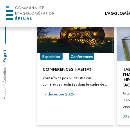
L’AGGLOMÉ
ORGANISATION 
ORGANISATION
ADMINISTRATIVE
Page 3
PROJET DE TERRI
>
HORIZON 2030
CONFÉRENCES HABITAT
HAB
Actualités
TH
TRANSITION ÉCO
Vous n’avez pas pu assister aux
INF
ÉNERGÉTIQUE
conférences réalisées dans le cadre de ...
FAC
>
Accueil
CONSEIL DE DÉV
Pour
17 décembre 2025
les-
CONSEIL DES JEUN
Depui
L’AGGLOMÉRATI
03 
NOS OFFRES D’EM
STAGES