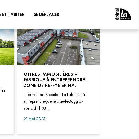
E ET HABITER
SE DÉPLACER
MUNAUTAIRE
INSCRIPTION AUX
TRANSPORTS SCOLAIRES
FANCE & JEUNESSE
S’INFORMER - TARIFS
TRANSPORTS
E
OFFRES IMMOBILIÈRES –
VÉLO
FABRIQUE À ENTREPRENDRE –
ICATION DES CŒURS
ZONE DE REFFYE ÉPINAL
& VILLAGES
AUTOPARTAGE
ales
informations & contact La Fabrique à
AINISSEMENT
ACCOMPAGNEMENT DES
entreprendregaelle.claude@agglo-
ENTREPRISES
epinal.fr | 03 ...
21 mai 2025
 DÉBIT
 SOCIALE