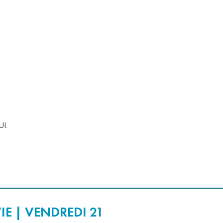
CCUEIL DES CITOYENS
ITINÉRANTS
ENT SUPÉRIEUR
UI.
IE | VENDREDI 21