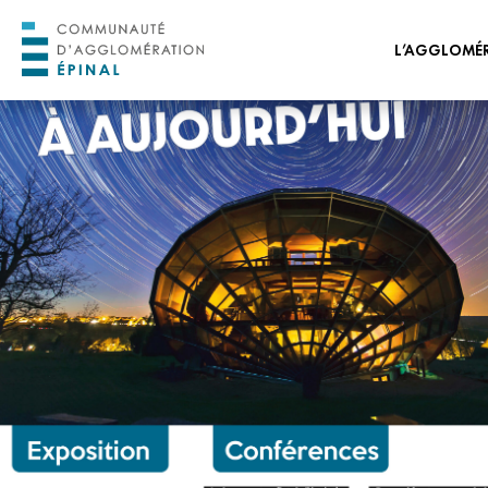
L’AGGLOMÉ
ORGANISATION 
ORGANISATION
ADMINISTRATIVE
PROJET DE TERRI
HORIZON 2030
TRANSITION ÉCO
ÉNERGÉTIQUE
CONSEIL DE DÉV
CONSEIL DES JEUN
L’AGGLOMÉRATI
NOS OFFRES D’EM
STAGES