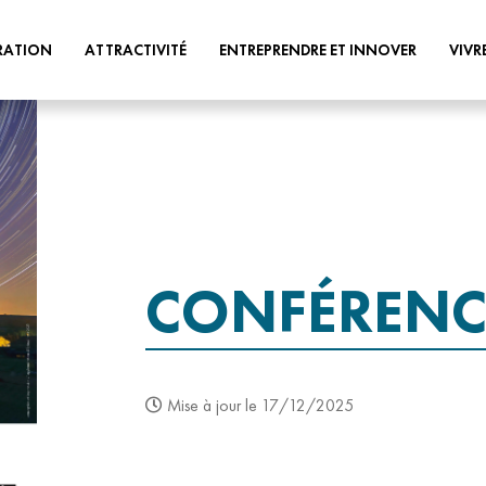
RATION
ATTRACTIVITÉ
ENTREPRENDRE ET INNOVER
VIVR
POLITIQUE
ATOUTS DU TERRITOIRE
TERRITOIRE INNOVANT
PASS COM
TOURISME
STRUCTURES
PETITE EN
D’ACCOMPAGNEMENT
CULTURE
HABITAT
TOIRE
AIDES ÉCONOMIQUES
ÉCONOMIE
URBANISM
APPELS À PROJETS
CONFÉRENC
LOGIQUE ET
ÉQUIPEMENTS SPORTIFS ET DE
REQUALIF
LOISIRS
ÉCONOMIES CIRCULAIRE,
DE VILLES 
SOCIALE ET SOLIDAIRE
ELOPPEMENT
PATRIMOINE ET ESPACES DE
EAU & ASS
NATURE
ES DE
GEMAPI
Mise à jour le 17/12/2025
ON
VOTRE AGENDA
TRÈS HAUT
PLOI &
COHÉSION