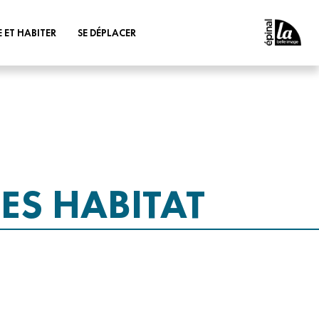
E ET HABITER
SE DÉPLACER
MUNAUTAIRE
INSCRIPTION AUX
TRANSPORTS SCOLAIRES
FANCE & JEUNESSE
S’INFORMER - TARIFS
TRANSPORTS
E
VÉLO
ES HABITAT
ICATION DES CŒURS
& VILLAGES
AUTOPARTAGE
AINISSEMENT
ACCOMPAGNEMENT DES
ENTREPRISES
 DÉBIT
 SOCIALE