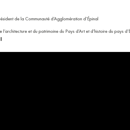
 Président de la Communauté d’Agglomération d’Épinal
rchitecture et du patrimoine du Pays d’Art et d’histoire du pays d’Ép
l