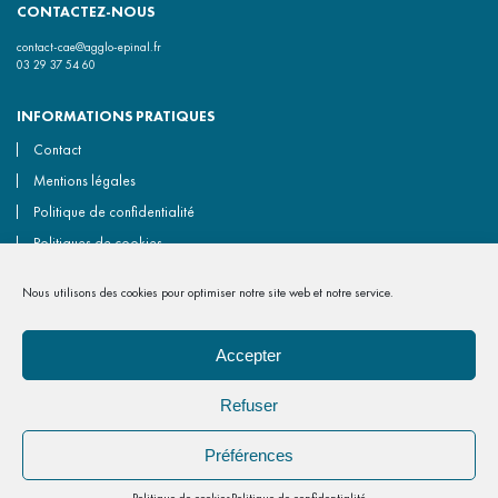
CONTACTEZ-NOUS
contact-cae@agglo-epinal.fr
03 29 37 54 60
INFORMATIONS PRATIQUES
Contact
Mentions légales
Politique de confidentialité
Politiques de cookies
Accessibilité non conforme
Nous utilisons des cookies pour optimiser notre site web et notre service.
Gérer les cookies
Accepter
NOUS REJOINDRE
Refuser
A
A
Préférences
Réalisé en local dans les Vosges par
Section 4