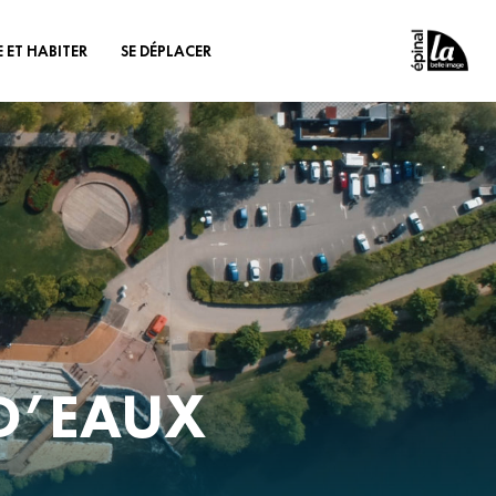
E ET HABITER
SE DÉPLACER
MUNAUTAIRE
INSCRIPTION AUX
TRANSPORTS SCOLAIRES
FANCE & JEUNESSE
S’INFORMER - TARIFS
TRANSPORTS
E
VÉLO
ICATION DES CŒURS
& VILLAGES
AUTOPARTAGE
AINISSEMENT
ACCOMPAGNEMENT DES
ENTREPRISES
D’EAUX
 DÉBIT
 SOCIALE