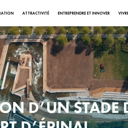
RATION
ATTRACTIVITÉ
ENTREPRENDRE ET INNOVER
VIVR
POLITIQUE
ATOUTS DU TERRITOIRE
TERRITOIRE INNOVANT
PASS COM
TOURISME
STRUCTURES
PETITE EN
D’ACCOMPAGNEMENT
CULTURE
HABITAT
TOIRE
AIDES ÉCONOMIQUES
ÉCONOMIE
URBANISM
APPELS À PROJETS
LOGIQUE ET
ÉQUIPEMENTS SPORTIFS ET DE
REQUALIF
LOISIRS
ÉCONOMIES CIRCULAIRE,
DE VILLES 
SOCIALE ET SOLIDAIRE
ELOPPEMENT
PATRIMOINE ET ESPACES DE
EAU & ASS
NATURE
ON D’UN STADE 
ES DE
GEMAPI
ON
VOTRE AGENDA
TRÈS HAUT
PLOI &
RT D’ÉPINAL
COHÉSION