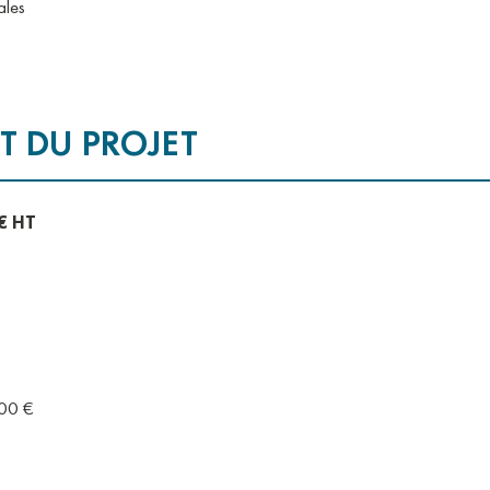
ales
T DU PROJET
 € HT
900 €