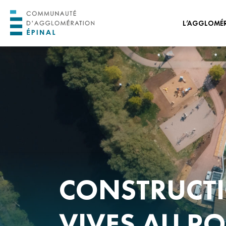
L’AGGLOMÉ
ORGANISATION 
ORGANISATION
ADMINISTRATIVE
PROJET DE TERRI
HORIZON 2030
TRANSITION ÉCO
ÉNERGÉTIQUE
CONSEIL DE DÉV
CONSTRUCTI
CONSEIL DES JEUN
L’AGGLOMÉRATI
NOS OFFRES D’EM
VIVES AU PO
STAGES