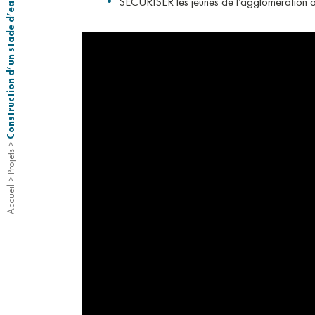
Construction d’un stade d’eaux vives au port d’Épinal
SÉCURISER les jeunes de l’agglomération av
>
Projets
>
Accueil