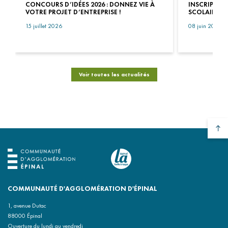
CONCOURS D’IDÉES 2026 : DONNEZ VIE À
INSCRIPTIO
VOTRE PROJET D’ENTREPRISE !
SCOLAIRES 2
15 juillet 2026
08 juin 2026
Voir toutes les actualités
COMMUNAUTÉ D'AGGLOMÉRATION D'ÉPINAL
1, avenue Dutac
88000 Épinal
Ouverture du lundi au vendredi