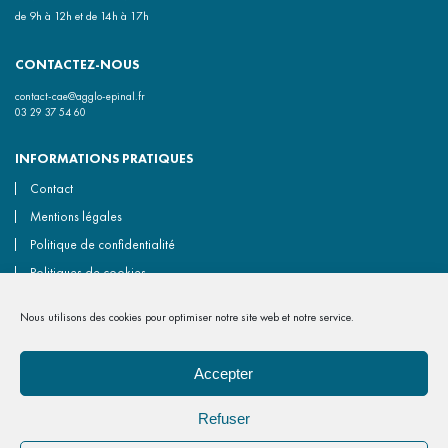
de 9h à 12h et de 14h à 17h
CONTACTEZ-NOUS
contact-cae@agglo-epinal.fr
03 29 37 54 60
INFORMATIONS PRATIQUES
Contact
Mentions légales
Politique de confidentialité
Politiques de cookies
Accessibilité non conforme
Nous utilisons des cookies pour optimiser notre site web et notre service.
Gérer les cookies
Accepter
NOUS REJOINDRE
Refuser