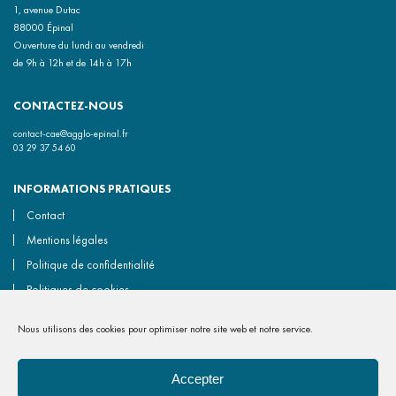
1, avenue Dutac
88000 Épinal
Ouverture du lundi au vendredi
de 9h à 12h et de 14h à 17h
CONTACTEZ-NOUS
contact-cae@agglo-epinal.fr
03 29 37 54 60
INFORMATIONS PRATIQUES
Contact
Mentions légales
Politique de confidentialité
Politiques de cookies
Accessibilité non conforme
Nous utilisons des cookies pour optimiser notre site web et notre service.
Gérer les cookies
Accepter