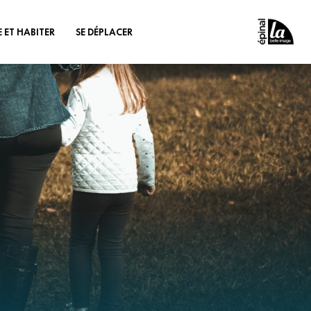
E ET HABITER
SE DÉPLACER
MUNAUTAIRE
INSCRIPTION AUX
TRANSPORTS SCOLAIRES
FANCE & JEUNESSE
S’INFORMER - TARIFS
TRANSPORTS
E
VÉLO
ICATION DES CŒURS
& VILLAGES
AUTOPARTAGE
AINISSEMENT
ACCOMPAGNEMENT DES
ENTREPRISES
 DÉBIT
 SOCIALE