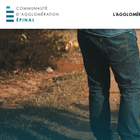
L’AGGLOMÉ
ORGANISATION 
ORGANISATION
ADMINISTRATIVE
PROJET DE TERRI
HORIZON 2030
TRANSITION ÉCO
ÉNERGÉTIQUE
CONSEIL DE DÉV
CONSEIL DES JEUN
L’AGGLOMÉRATI
NOS OFFRES D’EM
STAGES