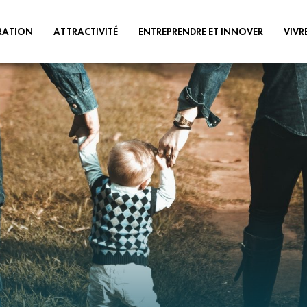
RATION
ATTRACTIVITÉ
ENTREPRENDRE ET INNOVER
VIVR
POLITIQUE
ATOUTS DU TERRITOIRE
TERRITOIRE INNOVANT
PASS COM
TOURISME
STRUCTURES
PETITE EN
D’ACCOMPAGNEMENT
CULTURE
HABITAT
TOIRE
AIDES ÉCONOMIQUES
ÉCONOMIE
URBANISM
APPELS À PROJETS
LOGIQUE ET
ÉQUIPEMENTS SPORTIFS ET DE
REQUALIF
LOISIRS
ÉCONOMIES CIRCULAIRE,
DE VILLES 
SOCIALE ET SOLIDAIRE
ELOPPEMENT
PATRIMOINE ET ESPACES DE
EAU & ASS
NATURE
ES DE
GEMAPI
ON
VOTRE AGENDA
TRÈS HAUT
PLOI &
COHÉSION