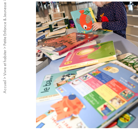
>
Petite Enfance & Jeunesse
>
Vivre et habiter
>
Accueil