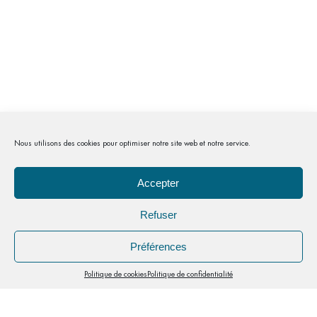
Nous utilisons des cookies pour optimiser notre site web et notre service.
Accepter
NOUS REJOINDRE
Refuser
A
A
Préférences
Politique de cookies
Politique de confidentialité