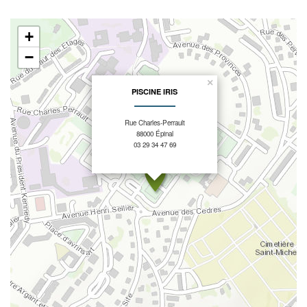
+
−
×
PISCINE IRIS
Rue Charles-Perrault
88000 Épinal
03 29 34 47 69