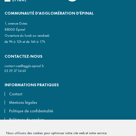
COMMUNAUTÉ D'AGGLOMÉRATION D'ÉPINAL
1, avenue Dutac
88000 Épinal
Ouverture du lundi au vendredi
de 9h à 12h et de 14h à 17h
CONTACTEZ-NOUS
contact-cae@agglo-epinal.fr
03 29 37 54 60
INFORMATIONS PRATIQUES
Contact
Mentions légales
Politique de confidentialité
Politiques de cookies
Accessibilité non conforme
Nous utilisons des cookies pour optimiser notre site web et notre service.